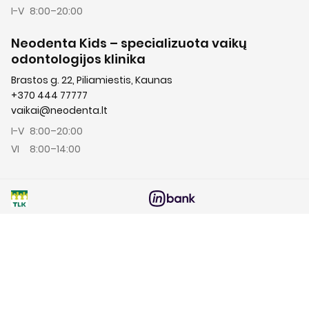
I-V
8:00–20:00
Neodenta Kids – specializuota vaikų
odontologijos klinika
Brastos g. 22, Piliamiestis, Kaunas
+370 444 77777
vaikai@neodenta.lt
I-V
8:00–20:00
VI
8:00–14:00
Teritorinių ligonių kasų
Finansavimo sprendimas
kompensavimas
jūsų gydymo išlaidoms
ES projektai
Parduotuvės taisyklės