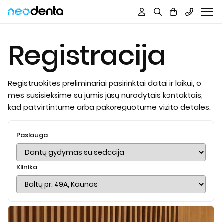
Į
turinį
Registracija
Registruokitės preliminariai pasirinktai datai ir laikui, o
mes susisieksime su jumis jūsų nurodytais kontaktais,
kad patvirtintume arba pakoreguotume vizito detales.
Paslauga
Klinika