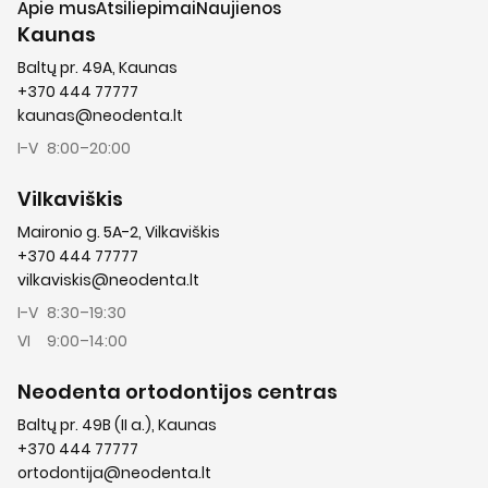
Apie mus
Atsiliepimai
Naujienos
Kaunas
Baltų pr. 49A, Kaunas
+370 444 77777
kaunas@neodenta.lt
I-V
8:00–20:00
Vilkaviškis
Maironio g. 5A-2, Vilkaviškis
+370 444 77777
vilkaviskis@neodenta.lt
I-V
8:30–19:30
VI
9:00–14:00
Neodenta ortodontijos centras
Baltų pr. 49B (II a.), Kaunas
+370 444 77777
ortodontija@neodenta.lt