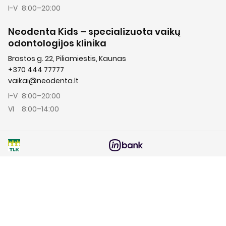
I-V
8:00–20:00
Neodenta Kids – specializuota vaikų
odontologijos klinika
Brastos g. 22, Piliamiestis, Kaunas
+370 444 77777
vaikai@neodenta.lt
I-V
8:00–20:00
VI
8:00–14:00
Teritorinių ligonių kasų
Finansavimo sprendimas
kompensavimas
jūsų gydymo išlaidoms
ES projektai
Parduotuvės taisyklės