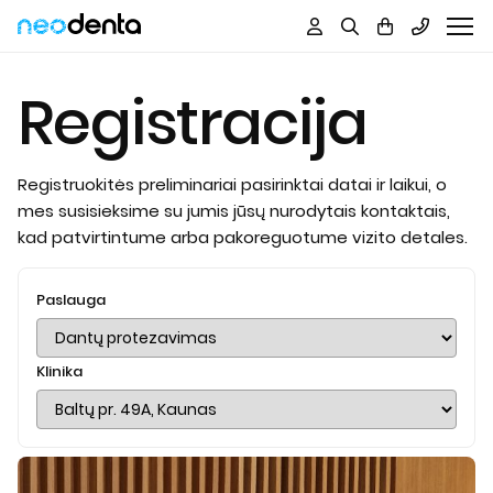
Į
turinį
Registracija
Registruokitės preliminariai pasirinktai datai ir laikui, o
mes susisieksime su jumis jūsų nurodytais kontaktais,
kad patvirtintume arba pakoreguotume vizito detales.
Paslauga
Klinika