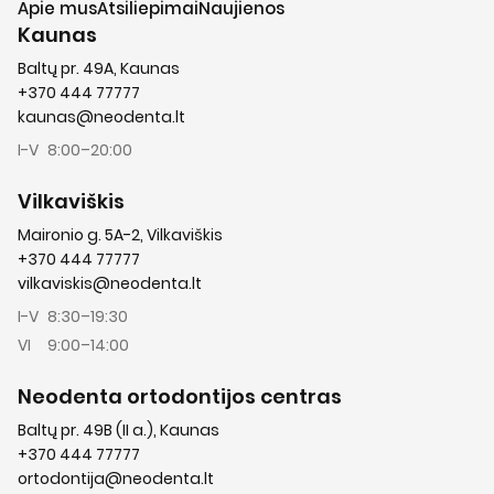
Apie mus
Atsiliepimai
Naujienos
Kaunas
Baltų pr. 49A, Kaunas
+370 444 77777
kaunas@neodenta.lt
I-V
8:00–20:00
Vilkaviškis
Maironio g. 5A-2, Vilkaviškis
+370 444 77777
vilkaviskis@neodenta.lt
I-V
8:30–19:30
VI
9:00–14:00
Neodenta ortodontijos centras
Baltų pr. 49B (II a.), Kaunas
+370 444 77777
ortodontija@neodenta.lt