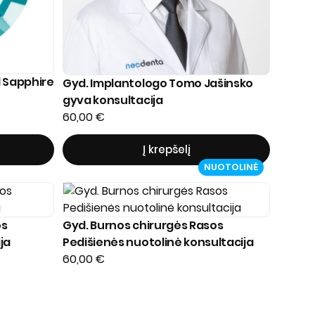
 Sapphire
Gyd. Implantologo Tomo Jašinsko
gyva konsultacija
60,00
€
Į krepšelį
NUOTOLINĖ
os
Gyd. Burnos chirurgės Rasos
ja
Pedišienės nuotolinė konsultacija
60,00
€