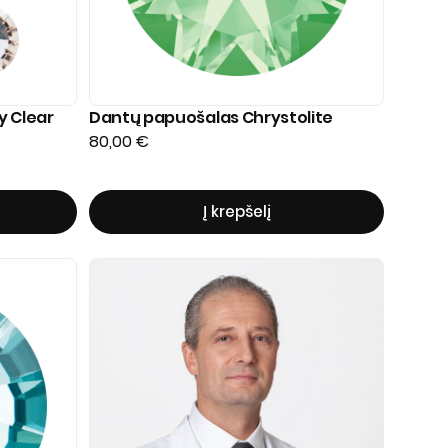
y Clear
Dantų papuošalas Chrystolite
80,00
€
Į krepšelį