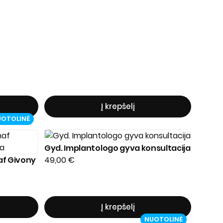
Į krepšelį
UOTOLINĖ
Gyd. Implantologo gyva konsultacija
af Givony
49,00
€
Į krepšelį
NUOTOLINĖ