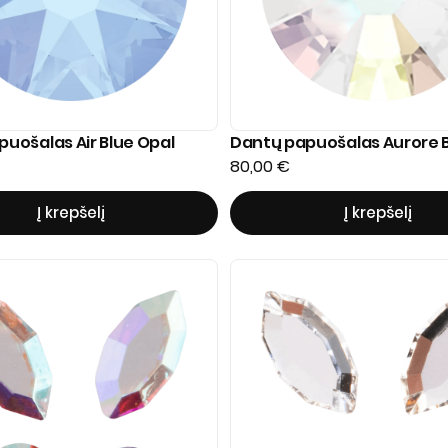
uošalas Air Blue Opal
Dantų papuošalas Aurore 
80,00
€
Į krepšelį
Į krepšelį