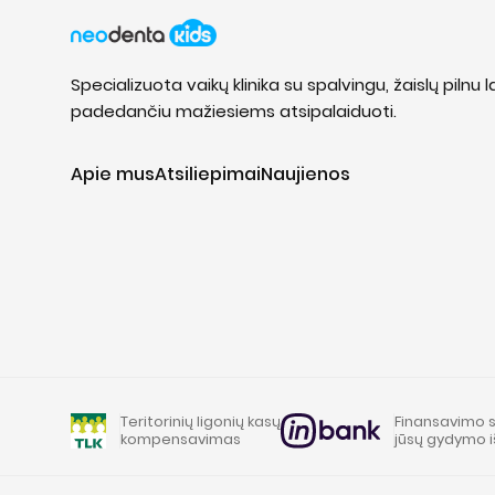
Specializuota vaikų klinika su spalvingu, žaislų pilnu 
padedančiu mažiesiems atsipalaiduoti.
Apie mus
Atsiliepimai
Naujienos
Teritorinių ligonių kasų
Finansavimo 
kompensavimas
jūsų gydymo 