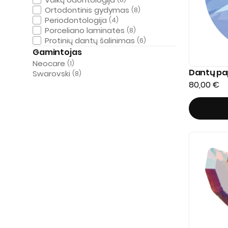
Ortodontinis gydymas
(8)
Periodontologija
(4)
Porceliano laminatės
(8)
Protinių dantų šalinimas
(6)
Gamintojas
Neocare
(1)
Dantų pap
Swarovski
(8)
80,00
€