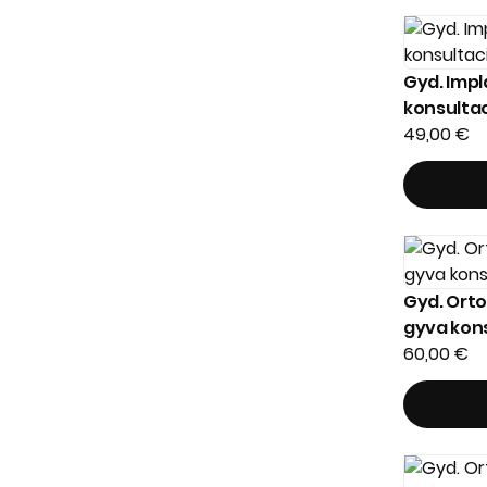
Gyd. Impl
konsultac
49,00
€
Gyd. Ort
gyva kons
60,00
€