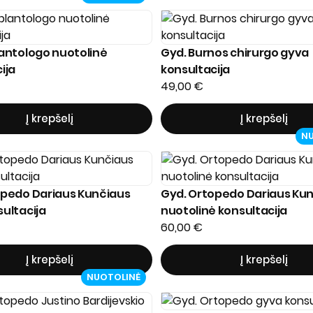
antologo nuotolinė
Gyd. Burnos chirurgo gyva
ija
konsultacija
49,00
€
Į krepšelį
Į krepšelį
N
opedo Dariaus Kunčiaus
Gyd. Ortopedo Dariaus Ku
ultacija
nuotolinė konsultacija
60,00
€
Į krepšelį
Į krepšelį
NUOTOLINĖ