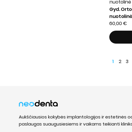
Gyd. Orto
nuotolinė
60,00
€
1
2
3
Aukščiausios kokybės implantologijos ir estetinės o
paslaugas suaugusiesiems ir vaikams teikianti klinik