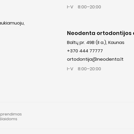
I-V
8:00–20:00
laukiamuoju,
Neodenta ortodontijos 
Baltų pr. 49B (II a.), Kaunas
+370 444 77777
ortodontija@neodenta.lt
I-V
8:00–20:00
sprendimas
išlaidoms