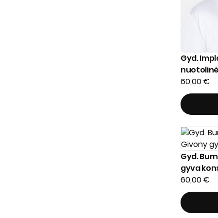
Gyd. Imp
nuotolinė
60,00
€
Gyd. Burn
gyva kons
60,00
€