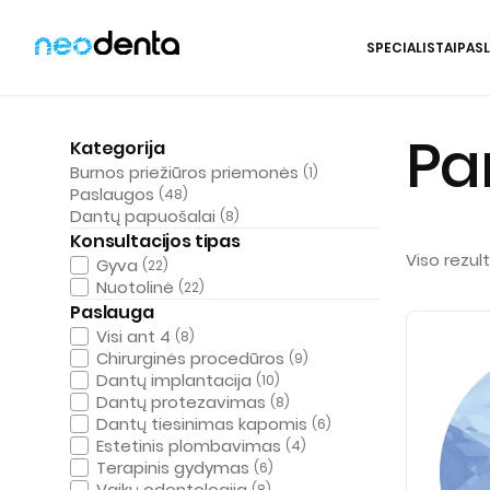
SPECIALISTAI
PAS
Į
Pa
turinį
Kategorija
Burnos priežiūros priemonės
(1)
Paslaugos
(48)
Dantų papuošalai
(8)
Konsultacijos tipas
Viso rezul
Gyva
(22)
Nuotolinė
(22)
Paslauga
Visi ant 4
(8)
Chirurginės procedūros
(9)
Dantų implantacija
(10)
Dantų protezavimas
(8)
Dantų tiesinimas kapomis
(6)
Estetinis plombavimas
(4)
Terapinis gydymas
(6)
Vaikų odontologija
(8)