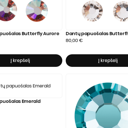
puošalas Butterfly Aurore
Dantų papuošalas Butterfl
80,00
€
Į krepšelį
Į krepšelį
puošalas Emerald