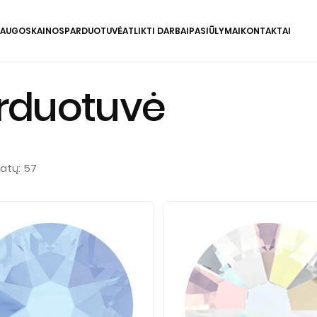
LAUGOS
KAINOS
PARDUOTUVĖ
ATLIKTI DARBAI
PASIŪLYMAI
KONTAKTAI
rduotuvė
tatų: 57