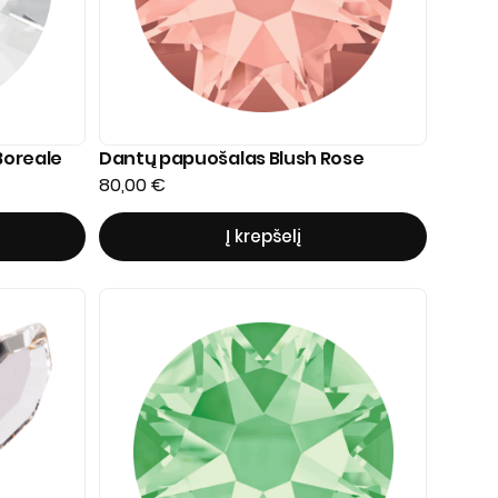
Boreale
Dantų papuošalas Blush Rose
80,00
€
Į krepšelį