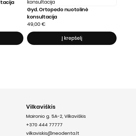
tacija
Gyd. Ortopedo nuotolinė
konsultacija
49,00
€
Į krepšelį
Vilkaviškis
Maironio g. 5A-2, Vilkaviškis
+370 444 77777
vilkaviskis@neodenta.lt