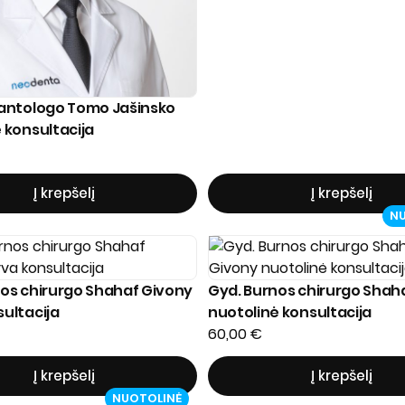
lantologo Tomo Jašinsko
 konsultacija
Į krepšelį
Į krepšelį
N
os chirurgo Shahaf Givony
Gyd. Burnos chirurgo Shah
ultacija
nuotolinė konsultacija
60,00
€
Į krepšelį
Į krepšelį
NUOTOLINĖ