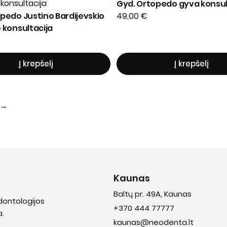
Gyd. Ortopedo gyva konsul
pedo Justino Bardijevskio
49,00
€
 konsultacija
Į krepšelį
Į krepšelį
→
Kaunas
Baltų pr. 49A, Kaunas
dontologijos
+370 444 77777
a.
kaunas@neodenta.lt