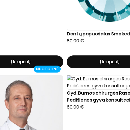
Dantų papuošalas Smoked
80,00
€
Į krepšelį
Į krepšelį
NUOTOLINĖ
Gyd. Burnos chirurgės Ras
Pedišienės gyva konsultaci
60,00
€