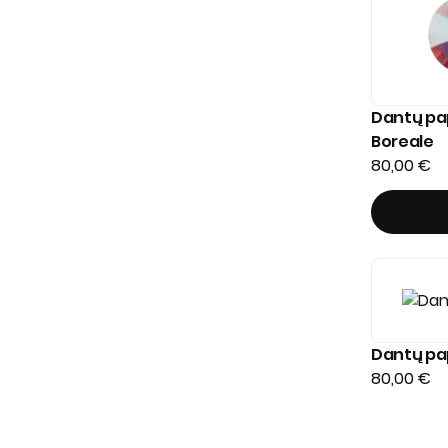
Dantų pa
Boreale
80,00
€
Dantų pa
80,00
€