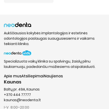
Aukščiausios kokybės implantologijos ir estetinės
odontologijos paslaugas suaugusiesiems ir vaikams
teikianti klinika.
Specializuota vaikų klinika su spalvingu, žaislų pilnu
laukiamuoju, padedančiu mažiesiems atsipalaiduoti.
Apie mus
Atsiliepimai
Naujienos
Kaunas
Baltų pr. 49A, Kaunas
+370 444 77777
kaunas@neodenta.lt
I-V
8:00–20:00