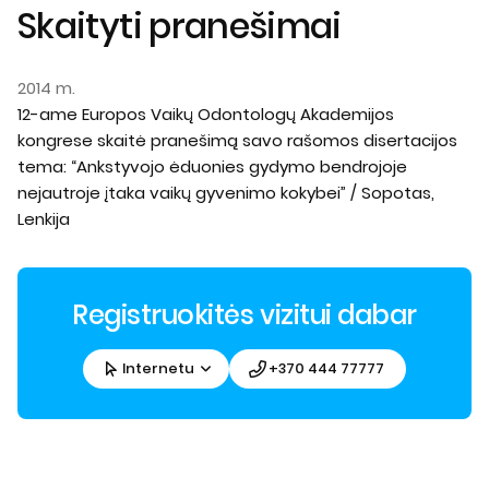
Skaityti pranešimai
2014 m.
12-ame Europos Vaikų Odontologų Akademijos
kongrese skaitė pranešimą savo rašomos disertacijos
tema: “Ankstyvojo ėduonies gydymo bendrojoje
nejautroje įtaka vaikų gyvenimo kokybei” / Sopotas,
Lenkija
Registruokitės vizitui dabar
Internetu
+370 444 77777