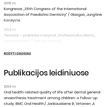
2015 m.
Kongresas „25th Congress of the International
Association of Paediatric Dentistry” / Glasgas, Jungtinė
Karalystė
2014 m.
Teoriniai – praktiniai mokymai „Profesionalus klientų
aptarnavimas” / Lietuva, Kaunas
RODYTI DAUGIAU
Publikacijos leidiniuose
2014 m.
Oral health-related quality of life after dental general
anaesthesia treatment among children: a follow-up
study. BMC Oral Health./ Jankauskiene B, Virtanen JI,