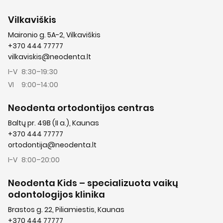
Vilkaviškis
Maironio g. 5A-2, Vilkaviškis
+370 444 77777
vilkaviskis@neodenta.lt
I-V
8:30–19:30
VI
9:00–14:00
Neodenta ortodontijos centras
Baltų pr. 49B (II a.), Kaunas
+370 444 77777
ortodontija@neodenta.lt
I-V
8:00–20:00
Neodenta Kids – specializuota vaikų
odontologijos klinika
Brastos g. 22, Piliamiestis, Kaunas
+370 444 77777