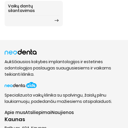
Vaikų dantų
silantavimas
Aukščiausios kokybės implantologijos ir estetinės
odontologijos paslaugas suaugusiesiems ir vaikams
teikianti klinika.
Specializuota vaikų klinika su spalvingu, žaislų pilnu
laukiamuoju, padedančiu mažiesiems atsipalaiduoti.
Apie mus
Atsiliepimai
Naujienos
Kaunas
Baltų pr. 49A, Kaunas