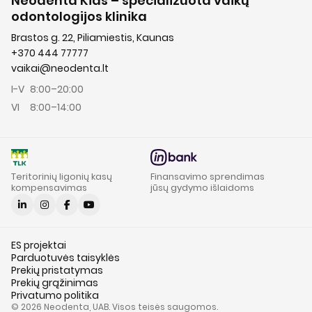
Neodenta Kids – specializuota vaikų
odontologijos klinika
Brastos g. 22, Piliamiestis, Kaunas
+370 444 77777
vaikai@neodenta.lt
I-V
8:00–20:00
VI
8:00–14:00
Teritorinių ligonių kasų
Finansavimo sprendimas
kompensavimas
jūsų gydymo išlaidoms
ES projektai
Parduotuvės taisyklės
Prekių pristatymas
Prekių grąžinimas
Privatumo politika
© 2026 Neodenta, UAB. Visos teisės saugomos.