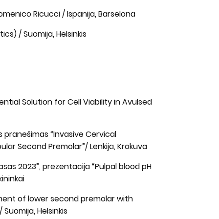
menico Ricucci / Ispanija, Barselona
cs) / Suomija, Helsinkis
tial Solution for Cell Viability in Avulsed
s pranešimas “Invasive Cervical
lar Second Premolar”/ Lenkija, Krokuva
sas 2023”, prezentacija “Pulpal blood pH
kininkai
tment of lower second premolar with
 Suomija, Helsinkis