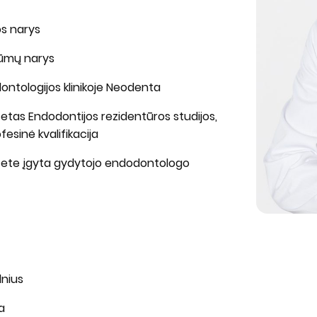
os narys
rūmų narys
dontologijos klinikoje Neodenta
tetas Endodontijos rezidentūros studijos,
sinė kvalifikacija
itete įgyta gydytojo endodontologo
lnius
a