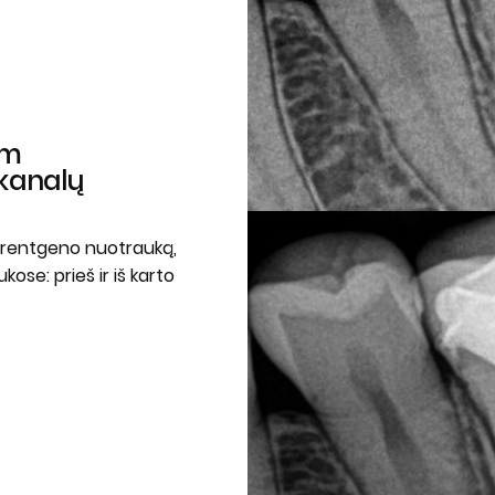
am
kanalų
s rentgeno nuotrauką,
ose: prieš ir iš karto