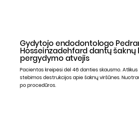
Gydytojo endodontologo Pedr
Hosseinzadehfard dantų šaknų 
pergydymo atvejis
Pacientas kreipėsi dėl 46 danties skausmo. Atliku
stebimos destrukcijos apie šaknų viršūnes. Nuotrauk
po procedūros.