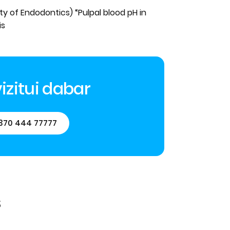
y of Endodontics) “Pulpal blood pH in
is
izitui dabar
370 444 77777
s