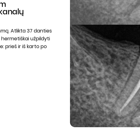
am
kanalų
mą. Atlikta 37 danties
hermetiškai užpildyti
prieš ir iš karto po