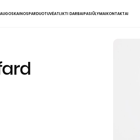
LAUGOS
KAINOS
PARDUOTUVĖ
ATLIKTI DARBAI
PASIŪLYMAI
KONTAKTAI
fard