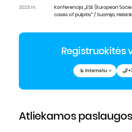
2023 m.
Konferencija „ESE (European Societ
cases of pulpitis” / Suomija, Helsink
Registruokitės v
Internetu
+
Atliekamos paslaugo