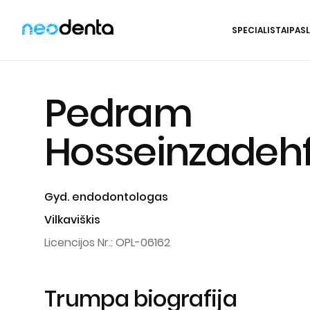
SPECIALISTAI
PAS
Į
turinį
Pedram
Hosseinzadeh
Gyd. endodontologas
Vilkaviškis
Licencijos Nr.: OPL-06162
Trumpa biografija