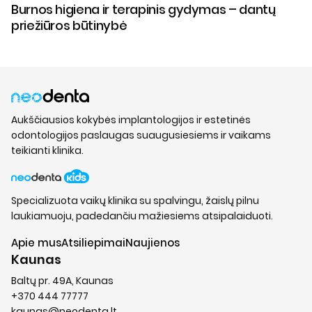
Burnos higiena ir terapinis gydymas – dantų
priežiūros būtinybė
Aukščiausios kokybės implantologijos ir estetinės
odontologijos paslaugas suaugusiesiems ir vaikams
teikianti klinika.
Specializuota vaikų klinika su spalvingu, žaislų pilnu
laukiamuoju, padedančiu mažiesiems atsipalaiduoti.
Apie mus
Atsiliepimai
Naujienos
Kaunas
Baltų pr. 49A, Kaunas
+370 444 77777
kaunas@neodenta.lt