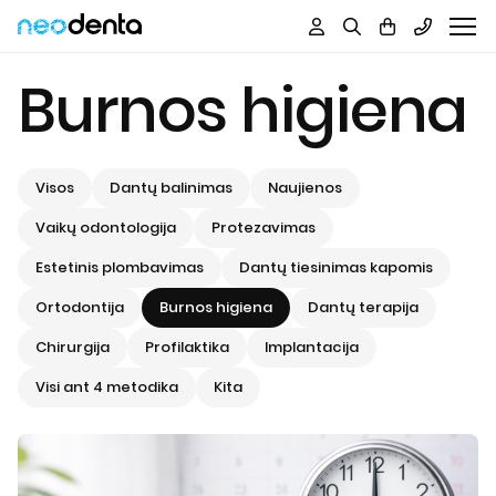
Į
Burnos higiena
turinį
Visos
Dantų balinimas
Naujienos
Vaikų odontologija
Protezavimas
Estetinis plombavimas
Dantų tiesinimas kapomis
Ortodontija
Burnos higiena
Dantų terapija
Chirurgija
Profilaktika
Implantacija
Visi ant 4 metodika
Kita