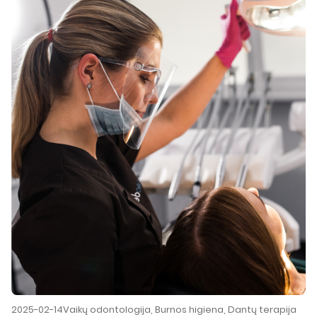
2025-02-14
Vaikų odontologija
,
Burnos higiena
,
Dantų terapija