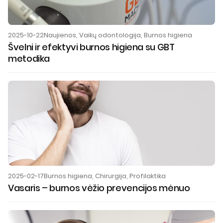
2025-10-22
Naujienos
,
Vaikų odontologija
,
Burnos higiena
Švelni ir efektyvi burnos higiena su GBT
metodika
2025-02-17
Burnos higiena
,
Chirurgija
,
Profilaktika
Vasaris – burnos vėžio prevencijos mėnuo